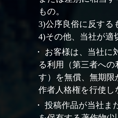
もの。
3)公序良俗に反する
4)その他、当社が
・ お客様は、当社に
る利用（第三者への
す）を無償、無期限
作者人格権を行使し
・ 投稿作品が当社ま
を保有する著作物(