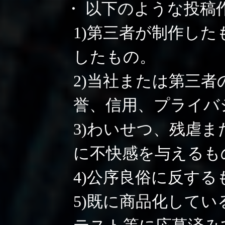
・ 以下のような投稿
1)第三者が制作し
したもの。
2)当社または第三
誉、信用、プライバ
3)わいせつ、残虐
に不快感を与えるも
4)公序良俗に反する
5)既に商品化して